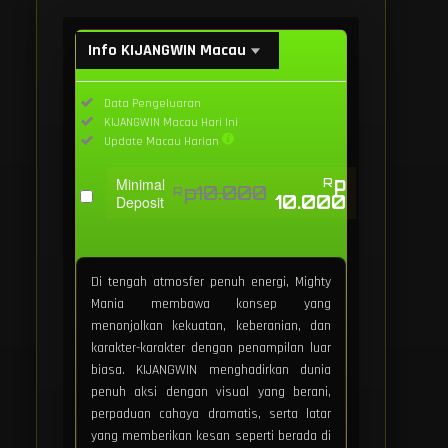
Info KIJANGWIN Macau
88
Informasi KIJANGWIN
$
Included:
Data Pengeluaran
Macau
SELECTED
Included:
KIJANGWIN Macau Hari Ini
Use, by you or one client, in a single end
Included:
Update Macau Harian
product which end users
are not
charged for.
The total price includes the item price and a
Minimal
Rp
Rp10.000
buyer fee.
10.000
Deposit
View
license
Di tengah atmosfer penuh energi, Mighty
details
Mania membawa konsep yang
menonjolkan kekuatan, keberanian, dan
karakter-karakter dengan penampilan luar
biasa. KIJANGWIN menghadirkan dunia
penuh aksi dengan visual yang berani,
perpaduan cahaya dramatis, serta latar
yang memberikan kesan seperti berada di