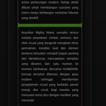
arena pertarungan modern. Setiap detail
dibuat untuk membangun suasana yang
intens tanpa kehilangan sentuhan hiburan
yang atraktif.
Keunikan Mighty Mania semakin terasa
melalui perpaduan simbol, animasi, dan
efek visual yang bergerak mengikuti ritme
permainan. Karakter kuat dan elemen
bertema kekuatan menjadi bagian penting
dari identitasnya, menciptakan tampilan
yang dinamis dari satu momen ke
momen berikutnya. Bersama KIJANGWIN,
konsep tersebut dikemas dengan gaya
modern sehingga memberikan
pengalaman visual yang berbeda, penuh
energi, dan cocok bagi mereka yang
menyukai tema aksi dengan karakter yang
menonjol.