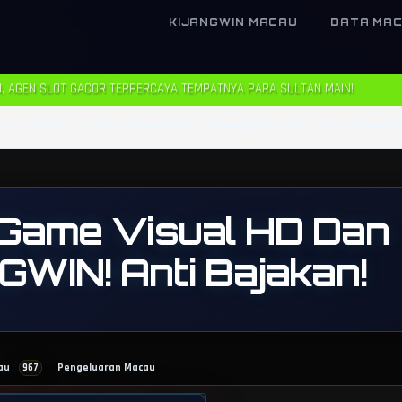
KIJANGWIN MACAU
DATA MA
 GACOR TERPERCAYA TEMPATNYA PARA SULTAN MAIN!
DATA MACAU
PENGELUARAN MACAU
DATA MACAU AKURAT
SITUS KIJANGWI
s Game Visual HD Dan
NGWIN! Anti Bajakan!
au
Pengeluaran Macau
967