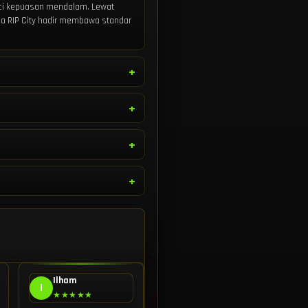
nci kepuasan mendalam. Lewat
ia RIP City hadir membawa standar
Ilham
I
★★★★★