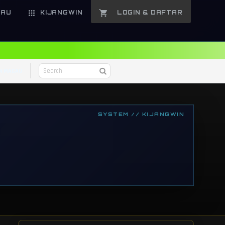
CAU
LOGIN & DAFTAR
KIJANGWIN
Search
N MACAU
KIJANGWIN